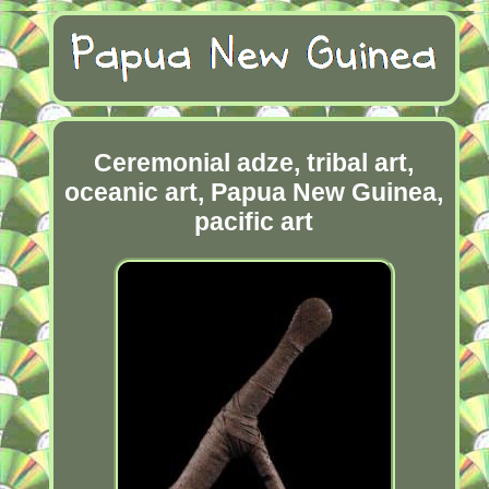
Ceremonial adze, tribal art,
oceanic art, Papua New Guinea,
pacific art