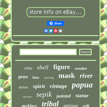
Share
Facebook
Twitter
Pinterest
Email
figure
shell
tribe
wooden
mask
river
prov
kina
carving
papua
vintage
spirit
abelam
sepik
statue
painted
woven
tribal
antique
necklace
cult