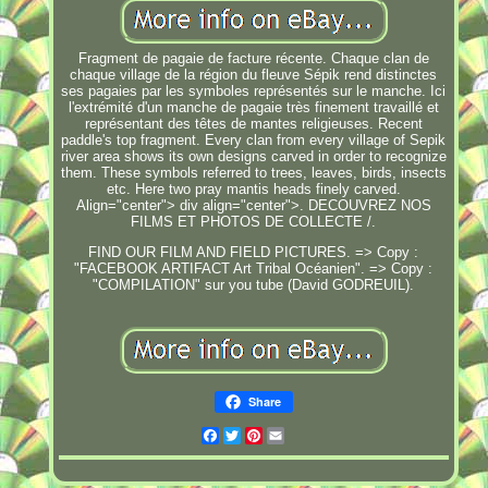
Fragment de pagaie de facture récente. Chaque clan de
chaque village de la région du fleuve Sépik rend distinctes
ses pagaies par les symboles représentés sur le manche. Ici
l'extrémité d'un manche de pagaie très finement travaillé et
représentant des têtes de mantes religieuses. Recent
paddle's top fragment. Every clan from every village of Sepik
river area shows its own designs carved in order to recognize
them. These symbols referred to trees, leaves, birds, insects
etc. Here two pray mantis heads finely carved.
Align="center"> div align="center">. DECOUVREZ NOS
FILMS ET PHOTOS DE COLLECTE /.
FIND OUR FILM AND FIELD PICTURES. => Copy :
"FACEBOOK ARTIFACT Art Tribal Océanien". => Copy :
"COMPILATION" sur you tube (David GODREUIL).
Share
Facebook
Twitter
Pinterest
Email