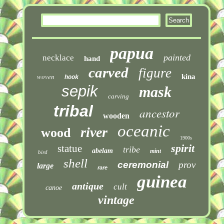
papua
painted
necklace
hand
carved
figure
woven
kina
hook
sepik
mask
carving
tribal
ancestor
wooden
oceanic
river
wood
1900s
spirit
statue
tribe
abelam
mint
bird
shell
ceremonial
prov
large
rare
guinea
antique
cult
canoe
vintage