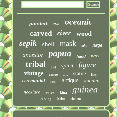
oceanic
painted
cult
river
carved
wood
sepik
mask
shell
large
mint
papua
ancestor
prov
hand
tribal
figure
spirit
bird
vintage
statue
canoe
hook
rare
antique
ceremonial
wooden
1900s
guinea
necklace
woven
kina
tribe
carving
abelam