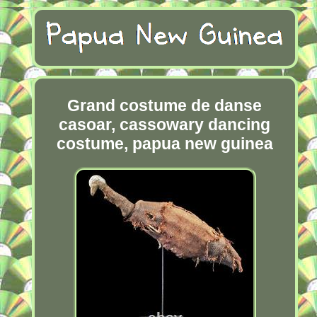
Grand costume de danse
casoar, cassowary dancing
costume, papua new guinea