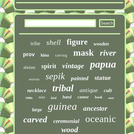
figure
shell
tribe
wooden
mask
river
prov
kina
carving
papua
vintage
spirit
abelam
sepik
statue
painted
woven
tribal
antique
necklace
cult
canoe
hand
mint
hook
bird
rare
1900s
guinea
ancestor
large
oceanic
carved
ceremonial
wood