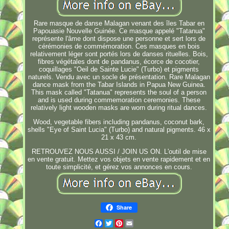
Rare masque de danse Malagan venant des îles Tabar en
Papouasie Nouvelle Guinée. Ce masque appelé "Tatanua"
représente l'âme dont dispose une personne et sert lors de
cérémonies de commémoration. Ces masques en bois
relativement léger sont portés lors de danses rituelles. Bois,
fibres végétales dont de pandanus, écorce de cocotier,
coquillages "Oeil de Sainte Lucie" (Turbo) et pigments
naturels. Vendu avec un socle de présentation. Rare Malagan
dance mask from the Tabar Islands in Papua New Guinea.
This mask called "Tatanua" represents the soul of a person
and is used during commemoration ceremonies. These
relatively light wooden masks are worn during ritual dances.
Wood, vegetable fibers including pandanus, coconut bark,
shells "Eye of Saint Lucia" (Turbo) and natural pigments. 46 x
21 x 43 cm.
RETROUVEZ NOUS AUSSI / JOIN US ON. L'outil de mise
en vente gratuit. Mettez vos objets en vente rapidement et en
toute simplicité, et gérez vos annonces en cours.
Share
Facebook
Twitter
Pinterest
Email