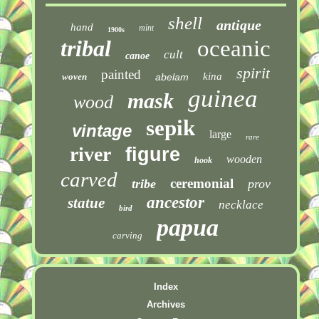
shell
antique
hand
mint
1900s
tribal
oceanic
cult
canoe
spirit
painted
kina
woven
abelam
guinea
mask
wood
sepik
vintage
large
rare
river
figure
wooden
hook
carved
ceremonial
tribe
prov
ancestor
statue
necklace
bird
papua
carving
Index
Archives