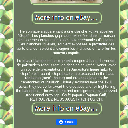
Personnage s'apparentant à une planche votive appellée
"Gope". Les planches gope sont exposées dans la maison
des hommes et sont associées aux cérémonies d'initiation.
Ces planches rituelles, souvent exposées à proximité des
porte-crânes, servent à éloigner les maladies et faire fuir les
mauvais esprits.
La chaux blanche et les pigments rouges à base de racines
de palétuviers rehaussent les dessins sculptés. Vendu avec
un socle de présentation. This Ancestor's figure links to
"Gope" spirit board. Gope boards are exposed in the haus
tambaran (men's house) and are associated to the
ceremonies of initiation. Usually exposed near the skull
racks, they serve for avoid the diseases and for frightening
the bad spirits. The white lime and red pigments raise carved
traditionnal drawings. Golfe papou / Papuan Gulf.
RETROUVEZ NOUS AUSSI / JOIN US ON.
Share