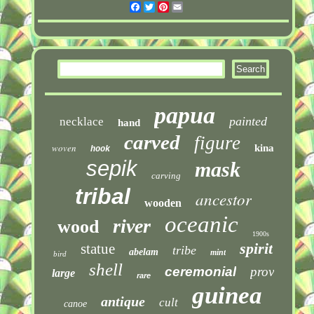
Facebook
Twitter
Pinterest
Email
papua
painted
necklace
hand
carved
figure
woven
kina
hook
sepik
mask
carving
tribal
ancestor
wooden
oceanic
river
wood
1900s
spirit
statue
tribe
abelam
mint
bird
shell
ceremonial
prov
large
rare
guinea
antique
cult
canoe