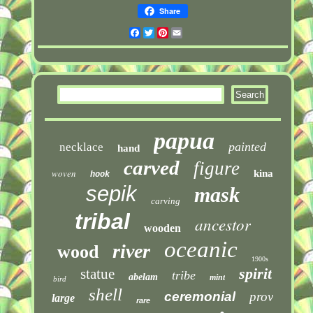
Share
Facebook
Twitter
Pinterest
Email
papua
painted
necklace
hand
carved
figure
woven
kina
hook
sepik
mask
carving
tribal
ancestor
wooden
oceanic
river
wood
1900s
spirit
statue
tribe
abelam
mint
bird
shell
ceremonial
prov
large
rare