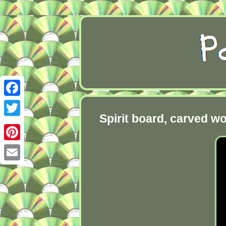
Facebook
Spirit board, carved w
Twitter
Pinterest
Email