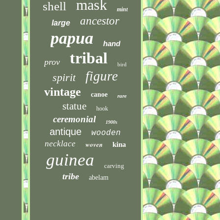
mask
shell
mint
ancestor
large
papua
hand
tribal
prov
bird
figure
spirit
vintage
canoe
rare
statue
hook
ceremonial
1900s
antique
wooden
necklace
woven
kina
guinea
carving
tribe
abelam