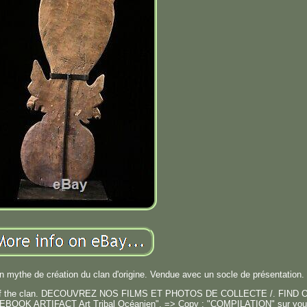
 mythe de création du clan d'origine. Vendue avec un socle de présentation.
igins' of the clan. DECOUVREZ NOS FILMS ET PHOTOS DE COLLECTE /. FIND
BOOK ARTIFACT Art Tribal Océanien". => Copy : "COMPILATION" sur you