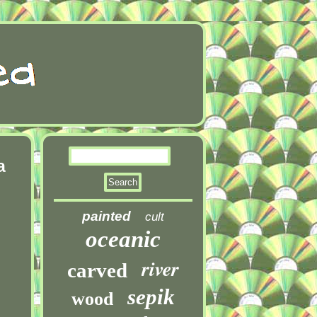
a
painted
cult
oceanic
river
carved
sepik
wood