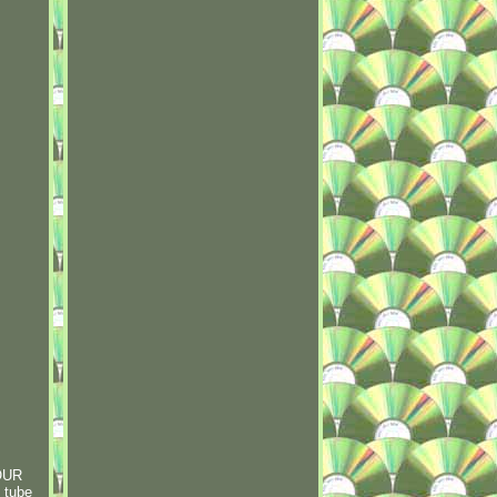
 OUR
 tube