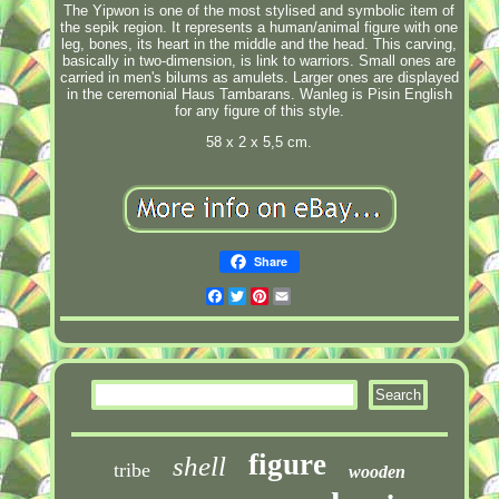
The Yipwon is one of the most stylised and symbolic item of
the sepik region. It represents a human/animal figure with one
leg, bones, its heart in the middle and the head. This carving,
basically in two-dimension, is link to warriors. Small ones are
carried in men's bilums as amulets. Larger ones are displayed
in the ceremonial Haus Tambarans. Wanleg is Pisin English
for any figure of this style.
58 x 2 x 5,5 cm.
Share
Facebook
Twitter
Pinterest
Email
figure
shell
tribe
wooden