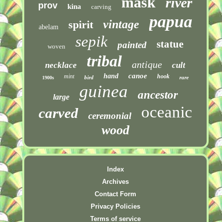
mask
river
prov
kina
carving
papua
vintage
spirit
abelam
sepik
statue
painted
woven
tribal
antique
necklace
cult
canoe
hand
mint
hook
bird
rare
1900s
guinea
ancestor
large
oceanic
carved
ceremonial
wood
Index
Archives
Contact Form
Privacy Policies
Terms of service