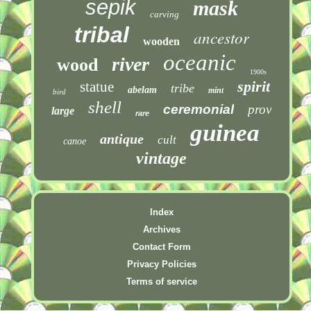
sepik
mask
carving
tribal
ancestor
wooden
oceanic
river
wood
1900s
spirit
statue
tribe
abelam
mint
bird
shell
ceremonial
prov
large
rare
guinea
antique
cult
canoe
vintage
Index
Archives
Contact Form
Privacy Policies
Terms of service