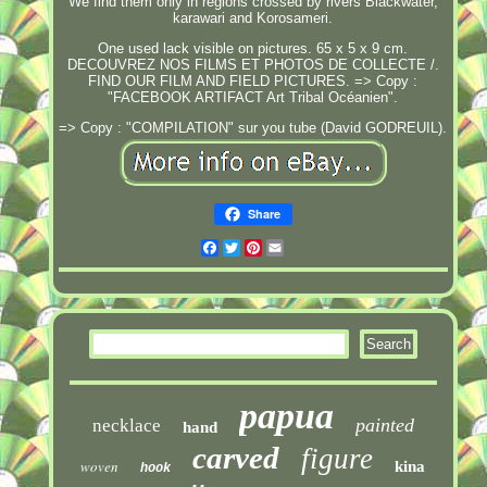
We find them only in regions crossed by rivers Blackwater,
karawari and Korosameri.
One used lack visible on pictures. 65 x 5 x 9 cm.
DECOUVREZ NOS FILMS ET PHOTOS DE COLLECTE /.
FIND OUR FILM AND FIELD PICTURES. => Copy :
"FACEBOOK ARTIFACT Art Tribal Océanien".
=> Copy : "COMPILATION" sur you tube (David GODREUIL).
Share
Facebook
Twitter
Pinterest
Email
papua
painted
necklace
hand
carved
figure
woven
kina
hook